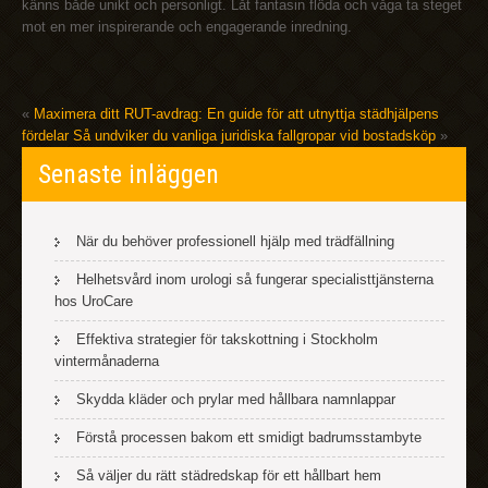
känns både unikt och personligt. Låt fantasin flöda och våga ta steget
mot en mer inspirerande och engagerande inredning.
«
Maximera ditt RUT-avdrag: En guide för att utnyttja städhjälpens
fördelar
Så undviker du vanliga juridiska fallgropar vid bostadsköp
»
Senaste inläggen
När du behöver professionell hjälp med trädfällning
Helhetsvård inom urologi så fungerar specialisttjänsterna
hos UroCare
Effektiva strategier för takskottning i Stockholm
vintermånaderna
Skydda kläder och prylar med hållbara namnlappar
Förstå processen bakom ett smidigt badrumsstambyte
Så väljer du rätt städredskap för ett hållbart hem