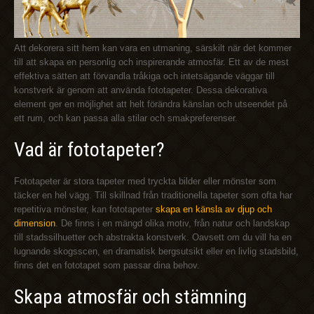
Att dekorera sitt hem kan vara en utmaning, särskilt när det kommer
till att skapa en personlig och inspirerande atmosfär. Ett av de mest
effektiva sätten att förvandla tråkiga och intetsägande väggar till
konstverk är genom att använda fototapeter. Dessa dekorativa
element ger en möjlighet att helt förändra känslan och utseendet på
ett rum, och kan passa alla stilar och smakpreferenser.
Vad är fototapeter?
Fototapeter är stora tapeter med tryckta bilder eller mönster som
täcker en hel vägg. Till skillnad från traditionella tapeter som ofta har
repetitiva mönster, kan fototapeter
skapa en känsla av djup och
dimension
. De finns i en mängd olika motiv, från natur och landskap
till stadssilhuetter och abstrakta konstverk. Oavsett om du vill ha en
lugnande skogsscen, en dramatisk bergsutsikt eller en livlig stadsbild,
finns det en fototapet som passar dina behov.
Skapa atmosfär och stämning