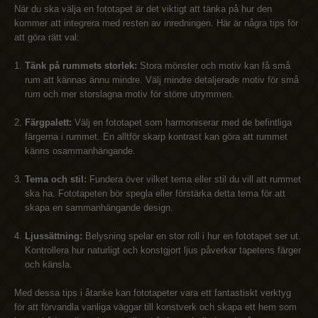
När du ska välja en fototapet är det viktigt att tänka på hur den
kommer att integrera med resten av inredningen. Här är några tips för
att göra rätt val:
Tänk på rummets storlek:
Stora mönster och motiv kan få små
rum att kännas ännu mindre. Välj mindre detaljerade motiv för små
rum och mer storslagna motiv för större utrymmen.
Färgpalett:
Välj en fototapet som harmoniserar med de befintliga
färgerna i rummet. En alltför skarp kontrast kan göra att rummet
känns osammanhängande.
Tema och stil:
Fundera över vilket tema eller stil du vill att rummet
ska ha. Fototapeten bör spegla eller förstärka detta tema för att
skapa en sammanhängande design.
Ljussättning:
Belysning spelar en stor roll i hur en fototapet ser ut.
Kontrollera hur naturligt och konstgjort ljus påverkar tapetens färger
och känsla.
Med dessa tips i åtanke kan fototapeter vara ett fantastiskt verktyg
för att förvandla vanliga väggar till konstverk och skapa ett hem som