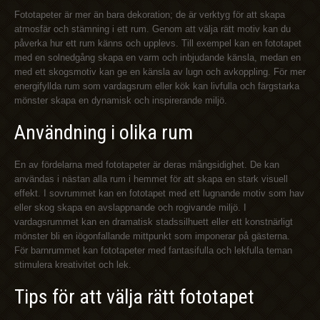
Fototapeter är mer än bara dekoration; de är verktyg för att skapa
atmosfär och stämning i ett rum. Genom att välja rätt motiv kan du
påverka hur ett rum känns och upplevs. Till exempel kan en fototapet
med en solnedgång skapa en varm och inbjudande känsla, medan en
med ett skogsmotiv kan ge en känsla av lugn och avkoppling. För mer
energifyllda rum som vardagsrum eller kök kan livfulla och färgstarka
mönster skapa en dynamisk och inspirerande miljö.
Användning i olika rum
En av fördelarna med fototapeter är deras mångsidighet. De kan
användas i nästan alla rum i hemmet för att skapa en stark visuell
effekt. I sovrummet kan en fototapet med ett lugnande motiv som hav
eller skog skapa en avslappnande och rogivande miljö. I
vardagsrummet kan en dramatisk stadssilhuett eller ett konstnärligt
mönster bli en iögonfallande mittpunkt som imponerar på gästerna.
För barnrummet kan fototapeter med fantasifulla och lekfulla teman
stimulera kreativitet och lek.
Tips för att välja rätt fototapet