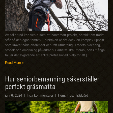
Att fälla träd kan verka som ett hanterbart projekt, särskilt om trädet
står på den egna tomten. I praktiken är det dock en komplex uppgift
som kräver både erfarenhet och rätt utrustning. Trädets placering,
storlek och omgivning påverkar hur arbetet ska utföras, och i många
fall är det avgörande att anlita professionell hjälp för att […]
Read More »
Hur seniorbemanning säkerställer
perfekt gräsmatta
juni 6, 2024
|
Inga kommentarer
|
Hem
,
Tips
,
Trädgård