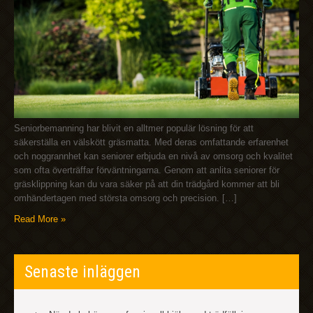
Seniorbemanning har blivit en alltmer populär lösning för att
säkerställa en välskött gräsmatta. Med deras omfattande erfarenhet
och noggrannhet kan seniorer erbjuda en nivå av omsorg och kvalitet
som ofta överträffar förväntningarna. Genom att anlita seniorer för
gräsklippning kan du vara säker på att din trädgård kommer att bli
omhändertagen med största omsorg och precision. […]
Read More »
Senaste inläggen